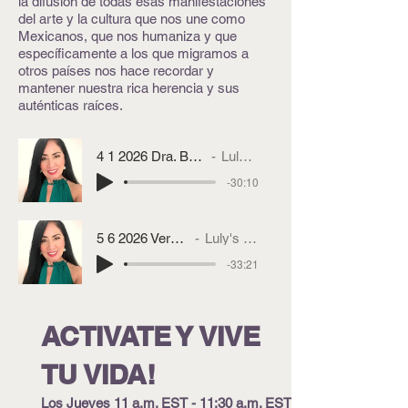
la difusión de todas esas manifestaciones
del arte y la cultura que nos une como
Mexicanos, que nos humaniza y que
específicamente a los que migramos a
otros países nos hace recordar y
mantener nuestra rica herencia y sus
auténticas raíces.
4 1 2026 Dra. Brenda Herrere-Reed
Luly's del Real
-30:10
5 6 2026 Veronica Nieto
Luly's Del Real
-33:21
ACTIVATE Y VIVE
TU VIDA!
Los Jueves
11 a.m. EST - 11:30 a.m. EST