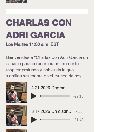
CHARLAS CON
ADRI GARCIA
Los Martes 11
:30
a.m. EST
Bienvenidas a “Charlas con Adri García un
espacio para detenernos un momento,
respirar profundo y hablar de lo que
significa ser mamá en el mundo de hoy.
4 21 2026 Depresión Prenatal Charlas con Adri Garcia
Adri García
-29:15
3 17 2026 Un diagnostico que movió a toda la familia... y el amor que los sostuvo
ADRI GARCIA
-31:48