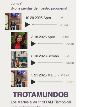
Juntos”
¡No te pierdas de nuestro programa!
10 29 2025 Aprendiendo Juntos Makayla Perez
Makayla Perez
-21:23
3 18 2026 Aprendiendo Juntos Heishley
Heishley Acevedo
-22:50
8 10 2023 Semana Binacional de Educacion
Artist Name
-06:30
5 21 2025 Makayla Perez
Makayla Perez
-17:07
TROTAMUNDOS
Los Martes a las 11:00 AM Tiempo del