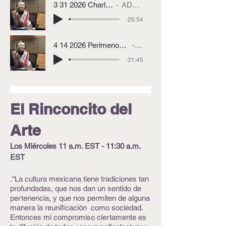
3 31 2026 Charlas Con Adri Garcia
ADRI GARCIA
-26:54
4 14 2026 Perimenopausia y menopausia entender los cambios para vivir mejor con la Dra C
ADRI GARCIA
-31:45
El Rinconcito del
Arte
Los Miércoles 11 a.m. EST - 11:30 a.m.
EST
.“La cultura mexicana tiene tradiciones tan
profundadas, que nos dan un sentido de
pertenencia, y que nos permiten de alguna
manera la reunificación como sociedad.
Entonces mi compromiso ciertamente es