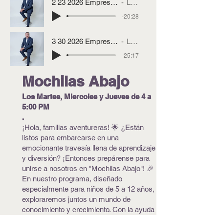
2 23 2026 Empresarios Sin Limites Con Luis Mendieta
Luis Mendieta
-20:28
3 30 2026 Empresarios Sin Limites con Luis Mendieta
Luis Mendieta
-25:17
Mochilas Abajo
Los Martes, Miercoles y Jueves de 4 a
5:00 PM
.
¡Hola, familias aventureras! 🌟 ¿Están
listos para embarcarse en una
emocionante travesía llena de aprendizaje
y diversión? ¡Entonces prepárense para
unirse a nosotros en "Mochilas Abajo"! 🎉
En nuestro programa, diseñado
especialmente para niños de 5 a 12 años,
exploraremos juntos un mundo de
conocimiento y crecimiento. Con la ayuda