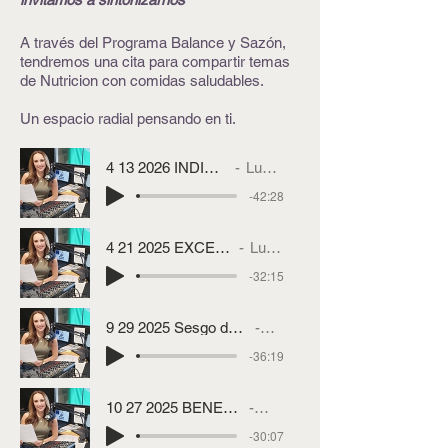
A través del Programa Balance y Sazón,
tendremos una cita para compartir temas
de Nutricion con comidas saludables.
Un espacio radial pensando en ti.
4 13 2026 INDICE GLUCEMICO
Lucy Garcia
-42:28
4 21 2025 EXCESO DE AZUCARES
Lucy Garcia
-32:15
9 29 2025 Sesgo de Peso Anorexia en un cuerpo gordo.MP3
Lucy Garcia
-36:19
10 27 2025 BENEFICIOS DEL EJERCICIO.MP3
Artist Name
-30:07