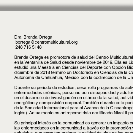
Dra. Brenda Ortega
bortega@centromulticultural.org
248 716 5148
Brenda Ortega es promotora de salud del Centro Multicultural
en la Ventanilla de Salud desde noviembre de 2019. Ella es 
estudió una Maestría en Ciencias del Deporte con Opción Bi
diciembre de 2018 terminó un Doctorado en Ciencias de la Cul
Autónoma de Chihuahua, México, con la codirección de la Un
Durante su periodo de estudios, desarrolló programas de acti
enfermedades crónicas, personas con discapacidad y adulto
en el desarrollo de investigación en el área de la salud, activ
energético y composición corporal. También durante este per
de la Sociedad Internacional para el Avance de la Cineantrop
inglés). Actualmente es antropometrista certificado Nivel II p
Su principal interés en la comunidad es generar un impacto e
las enfermedades en la comunidad a través de la promoción y 
saludable, que permitan mejorar la calidad de vida de las pe