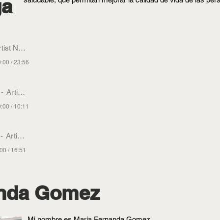
ga
tist Name
:00 / 23:56
Artist Name
:00 / 10:11
Artist Name
00 / 16:51
anda Gomez
Mi nombre es Maria Fernanda Gomez