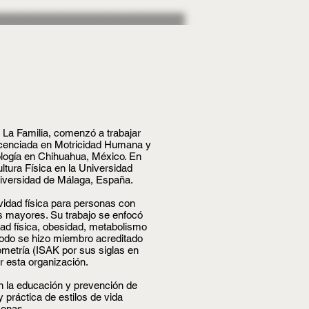
 La Familia, comenzó a trabajar
Licenciada en Motricidad Humana y
ología en Chihuahua, México. En
tura Física en la Universidad
iversidad de Málaga, España.
vidad física para personas con
s mayores. Su trabajo se enfocó
idad física, obesidad, metabolismo
iodo se hizo miembro acreditado
ometría (ISAK por sus siglas en
or esta organización.
n la educación y prevención de
práctica de estilos de vida
rsonas