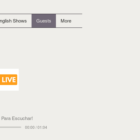
nglish Shows
Guests
More
k Para Escuchar!
00:00 / 01:04