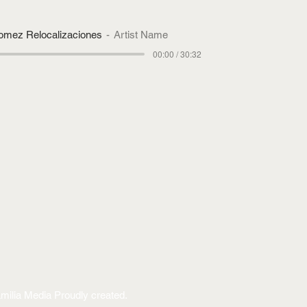
omez Relocalizaciones
Artist Name
00:00 / 30:32
amilia Media Proudly created.